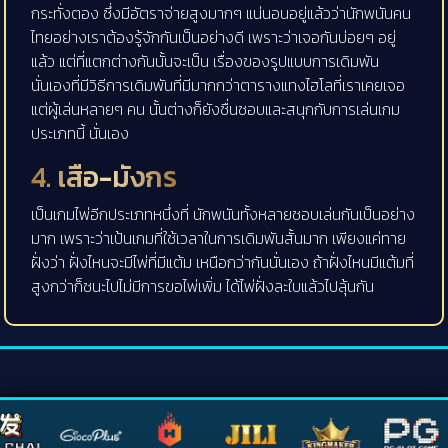
กระทั่งตอง ซึ่งมีอัตราจ่ายสูงมากๆ แน่นอนอยู่แล้วว่านักพนันคน
ไทยอย่างเราต้องรู้จักกันเป็นอย่างดี เพราะว่าเจอกันบ่อยๆ อยู่
แล้ว แต่ที่แตกต่างกันนั้นจะเป็น เรื่องของรูปแบบการเดิมพัน
นั่นเองที่มีวิธีการเดิมพันที่มีมากกว่าตารางแทงไฮโลที่เราเคยเจอ
แต่ผู้เล่นหลายๆ คน นั้นต่างก็ยังชื่นชอบและสนุกกับการเล่นเกม
ประเภทนี้ นั่นเอง
4. เสือ-มังกร
เป็นเกมไพ่อีกประเภทหนึ่งที่ นักพนันทั้งหลายชอบเล่นกันเป็นอย่าง
มาก เพราะว่าเป้นเกมที่ใช้เวลาในการเดิมพันสั้นมาก เพียงแค่ทาย
ฝั่งว่า ฝั่งไหนจะมีไพ่ที่มีแต้ม เหนือกว่ากันนั่นเอง ถ้าฝั่งไหนมีแต้มที่
สูงกว่าก็ชนะไปไม่มีการขอไพ่เพิ่ม ได้ไพ่ฝั่งละใบแล้วไปลุ้นกัน