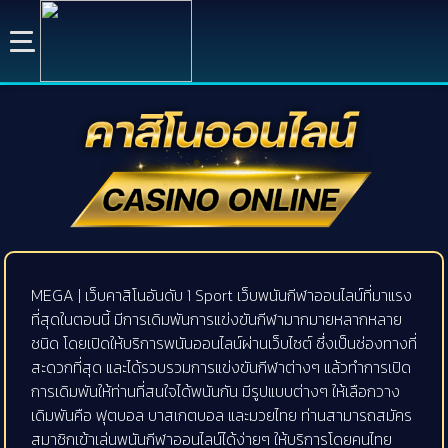
MEGA | เว็บคาสิโนอันดับ 1 Sport เว็บพนันกีฬาออนไลน์ที่มาแรง
ที่สุดในตอนนี้ มีการเดิมพันการแข่งขันกีฬามากมายหลากหลาย
ชนิด โดยเปิดให้บริการพนันออนไลน์ผ่านเว็บไซต์ ซึ่งเป็นช่องทางที่
สะดวกที่สุด และได้รวบรวมการแข่งขันกีฬาต่างๆ แล้วทำการเปิด
การเดิมพันให้ท่านที่สนใจได้พนันกัน มีรูปแบบต่างๆ ให้เลือกวาง
เดิมพันคือ ฟุตบอล บาสเกตบอล และมวยไทย ท่านสามารถสมัคร
สมาชิกเข้าเล่นพนันกีฬาออนไลน์ได้ง่ายๆ ให้บริการโดยคนไทย